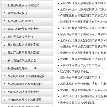
全自动水泥水化热测定仪有哪些组成
润滑油氧化安定性测定仪
全自动水泥水化热测定仪的操作规程
低温流动试验仪
介绍液化石油气密度测定仪的测定方
武汉伊特仪器有限公司
多用超低温水浴槽CHB
浅析原油水含量测定仪具有的性能特
开口闪点和燃点测定器在室内保存的
液体石油产品烃类测定仪
倾点测定器可用于测定凝点、倾点和
石油产品密度测定仪
全自动倾点凝点测定仪测试的倾点和
石油微晶蜡含油量测定仪
使用全自动倾点凝点测定仪要满足哪
石油产品运动粘度测定仪
使用全自动冰点测定仪要注意的事项
发动机冷却液腐蚀测定仪的功能特点
液化石油蒸气压测定仪
全自动冰点测定仪具有多个特点
数显恒温电热板CHB-02
凝点测定仪的技术参数
发动机冷却液泡沫倾向测定仪
简述全自动开口闪点测定仪特征
水泥水化热测定仪使用方法和注意事
发动机铸铝传热腐蚀测定仪
发动机冷却液腐蚀测定仪的安装与使
发动机冷却液冰点测定仪
分析发动机冷却液腐蚀测定仪注意事
全自动热敷灵发热检测系统
例举凝点测定仪具备的性能