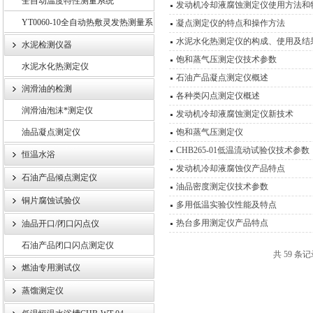
全自动温度特性测量系统
发动机冷却液腐蚀测定仪使用方法和
YT0060-10全自动热敷灵发热测量系
凝点测定仪的特点和操作方法
水泥水化热测定仪的构成、使用及结
统
水泥检测仪器
饱和蒸气压测定仪技术参数
水泥水化热测定仪
石油产品凝点测定仪概述
润滑油的检测
各种类闪点测定仪概述
润滑油泡沫*测定仪
发动机冷却液腐蚀测定仪新技术
油品凝点测定仪
饱和蒸气压测定仪
CHB265-01低温流动试验仪技术参数
恒温水浴
发动机冷却液腐蚀仪产品特点
石油产品倾点测定仪
油品密度测定仪技术参数
铜片腐蚀试验仪
多用低温实验仪性能及特点
热台多用测定仪产品特点
油品开口/闭口闪点仪
石油产品闭口闪点测定仪
共 59 条
燃油专用测试仪
蒸馏测定仪