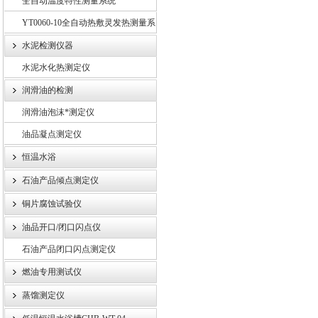
全自动温度特性测量系统
YT0060-10全自动热敷灵发热测量系
统
水泥检测仪器
水泥水化热测定仪
润滑油的检测
润滑油泡沫*测定仪
油品凝点测定仪
恒温水浴
石油产品倾点测定仪
铜片腐蚀试验仪
油品开口/闭口闪点仪
石油产品闭口闪点测定仪
燃油专用测试仪
蒸馏测定仪