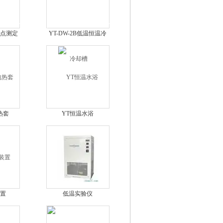
点测定
YT-DW-2B低温恒温冷
却槽
热套
YT恒温水浴
置
低温实验仪