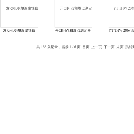
发动机冷却液腐蚀仪
开口闪点和燃点测定器
YT-THW-20
（玻璃器皿法）
浴器
共 166 条记录，当前 1 / 6 页 首页 上一页
下一页
末页
跳转