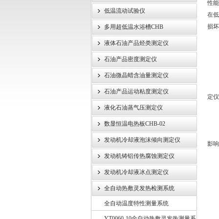
性能
低温流动试验仪
在低
武汉伊特仪器有限公司
损坏
多用超低温水浴槽CHB
液体石油产品烃类测定仪
石油产品密度测定仪
然
1
石油微晶蜡含油量测定仪
首
石油产品运动粘度测定仪
定仪
液化石油蒸气压测定仪
2
-
数显恒温电热板CHB-02
-
发动机冷却液泡沫倾向测定仪
影响
-
发动机铸铝传热腐蚀测定仪
3
发动机冷却液冰点测定仪
-
全自动热敷灵发热检测系统
-
-
全自动温度特性测量系统
-
YT0060-10全自动热敷灵发热测量系