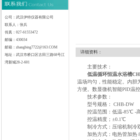
公司：武汉伊特仪器有限公司
联系人：张兵
武汉伊特仪器有限公司
传真：027-61553472
邮编：430034
邮箱：zhangbing7722@163.COM
详细资料：
地址：武汉市桥口区古田三路68号江
湾新城28-2-601
主要技术：
低温循环恒温水浴槽
CH
温场均匀，性能稳定。内胆
方便。数显微机智能PID温控
技术参数：
型号规格： CHB-DW
控温范围：低温-85℃ -高
控温精度；±0.1℃
制冷方式：压缩机制冷
加热方式：电热管加热 80