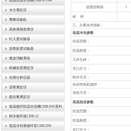
低温恒温水浴槽CHB-WT-04
温度控制器
1
水分测定仪
材
料
摩擦试验机
三
、
主要技术指标：
高效液相色谱仪
低温冷浴参数
针入度试验器
控温范围：
沥青延度试验器
控温精度：
微波消解系统
工作孔样：
机械杂质测定仪
开囗尺寸：
制冷方式：
光谱分析仪器
全封闭风机搅拌：
沥青测定仪
加热方式：
硫含量测定仪
高温热浴参数
低温循环恒温水浴槽CHB-DW系列
控温范围：
制冷循环器CHB-12
控温精度：
低温冷却液循环泵CHB-DW
开囗尺寸：