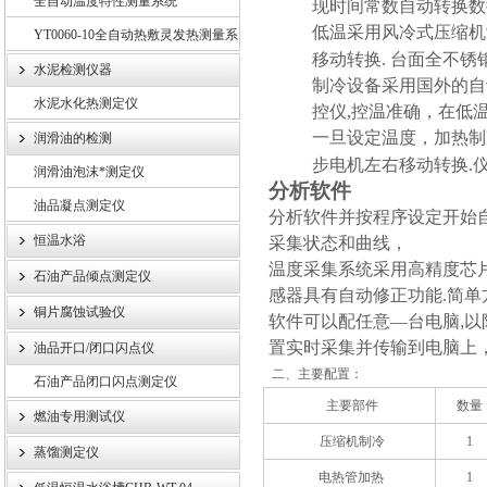
全自动温度特性测量系统
现
时间常数自动转换
数
低温采用风冷式压缩机
YT0060-10全自动热敷灵发热测量系
移动转换. 台面
全不锈
统
水泥检测仪器
制冷设备采用国外的自
水泥水化热测定仪
控仪,控温准确，在低温 
一旦设定温度，加热制
润滑油的检测
步电机左右移动转换.
润滑油泡沫*测定仪
分析软件
油品凝点测定仪
分析软件并按程序设定开始
恒温水浴
采集状态和曲线，
温度采集系统采用高精度芯片
石油产品倾点测定仪
感器具有自动修正功能.简
铜片腐蚀试验仪
软件可以配任意—台电脑
,
以
置实时采集并传输到电脑上
油品开口/闭口闪点仪
二、主要配置：
石油产品闭口闪点测定仪
主要部件
数量
燃油专用测试仪
压缩机制冷
1
蒸馏测定仪
电热管加热
1