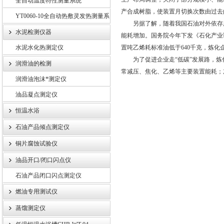
全自动温度特性测量系统
产合成树脂，使装置月切换次数由过去
YT0060-10全自动热敷灵发热测量系
另据了解，随着我国石油对外依存度
统
水泥检测仪器
能耗增加。国务院今年下发《石化产业调
水泥水化热测定仪
置吨乙烯耗标准油低于640千克，炼
为了促进企业走“低碳”发展路，炼化
润滑油的检测
常减压、焦化、乙烯等主要装置能耗；
润滑油泡沫*测定仪
油品凝点测定仪
恒温水浴
石油产品倾点测定仪
铜片腐蚀试验仪
油品开口/闭口闪点仪
石油产品闭口闪点测定仪
燃油专用测试仪
蒸馏测定仪