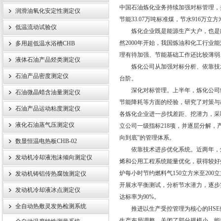
中国石油炼化业务持续加强对标管理，
润滑油氧化安定性测定仪
节能33.07万吨标准煤，节水916
低温流动试验仪
炼化企业既是能源生产大户，也是能
武汉伊特仪器有限公司
然2000年开始，我国炼油和化工行
多用超低温水浴槽CHB
理有待加强、节能基础工作还比较薄弱
液体石油产品烃类测定仪
炼化公司从加强对标分析、依靠技术
石油产品密度测定仪
台阶。
深化对标管理。上半年，炼化公司组
石油微晶蜡含油量测定仪
节能降耗等方面的经验，研究了对策与
石油产品运动粘度测定仪
各炼化企业进一步找差距、挖潜力，采
液化石油蒸气压测定仪
立公司一级指标218项，并逐层分解，
向到底”的管理体系。
数显恒温电热板CHB-02
依靠技术进步优化系统。近两年，炼
发动机冷却液泡沫倾向测定仪
烯和公用工程系统能量优化，获得较好
炉每小时节约燃料气150立方米至20
发动机铸铝传热腐蚀测定仪
开展水平衡测试，分析节水潜力，逐步
发动机冷却液冰点测定仪
达标率为90%。
全自动热敷灵发热检测系统
推进以生产受控管理为核心的HSE
生产布局调整，关闭了部分规模小、能