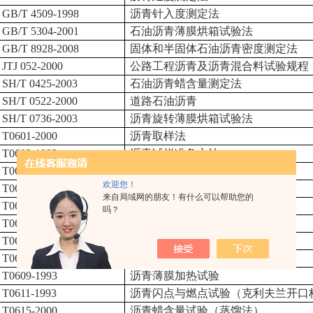
GB/T 4509-1998
沥青针入度测定法
GB/T 5304-2001
石油沥青薄膜烘箱试验法
GB/T 8928-2008
固体和半固体石油沥青密度测定法
JTJ 052-2000
公路工程沥青及沥青混合料试验规程
SH/T 0425-2003
石油沥青蜡含量测定法
SH/T 0522-2000
道路石油沥青
SH/T 0736-2003
沥青旋转薄膜烘箱试验法
T0601-2000
沥青取样法
T0602-1993
沥青试样准备方法
T0603-1993
沥青密度与相对密度试验
欢迎您！
T0604-2000
沥青针入度试验
来自局域网的朋友！有什么可以帮助您的
T0605-1993
沥青延度试验
吗？
T0606-2000
沥青软化点试验（环球法）
T0607-1993
沥青溶解度试验
T0608-1993
沥青蒸发损失试验
T0609-1993
沥青薄膜加热试验
T0611-1993
沥青闪点与燃点试验（克利夫兰开口
T0615-2000
沥青蜡含量试验（蒸馏法）