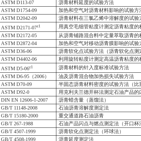
ASTM D113-07
沥青材料延度的试验方法
ASTM D1754-09
加热和空气对沥青材料影响的试验方
ASTM D2042-09
沥青材料在三氯乙烯中溶解度的试验
ε1
用真空毛细管粘度计测定沥青粘度的
ASTM D2171-07
ASTM D2172-05
从沥青铺路混合料中定量萃取沥青的
ASTM D2872-04
加热和空气对移动沥青膜影响的试验
ASTM D36-06
沥青软化点试验方法（沥青软化点测
ASTM D4402-06
利用旋转粘度计测定高温沥青粘度的
ε1
沥青材料的针入度标准试验方法
ASTM D5-06
ASTM D6-95（2006）
油及沥青混合物加热损失试验方法
ASTM D70-09
半固态沥青材料密度的试验方法（比
ASTM D92-0
用克利夫兰德开杯法测定石油产品的
DIN EN 12606-1-2007
沥青蜡含量（蒸馏法）
GB/T 11148-2008
石油沥青溶解度测定法
GB/T 15180-2000
重交通道路石油沥青
GB/T 267-1988
石油产品闪点与燃点测定法（开口杯
GB/T 4507-1999
沥青软化点测定法（环球法）
GB/T 4508-1999
沥青延度测定法