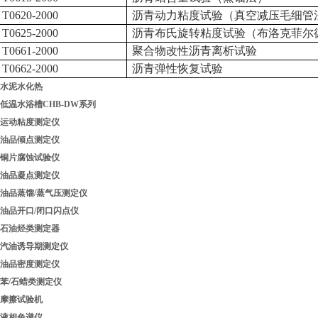
T0620-2000
沥青动力粘度试验（真空减压毛细管
T0625-2000
沥青布氏旋转粘度试验（布洛克菲尔
T0661-2000
聚合物改性沥青离析试验
T0662-2000
沥青弹性恢复试验
水泥水化热
低温水浴槽CHB-DW系列
运动粘度测定仪
油品倾点测定仪
铜片腐蚀试验仪
油品凝点测定仪
油品蒸馏/蒸气压测定仪
油品开口/闭口闪点仪
石油烃类测定器
汽油诱导期测定仪
油品密度测定仪
苯/石蜡类测定仪
摩擦试验机
液相色谱仪