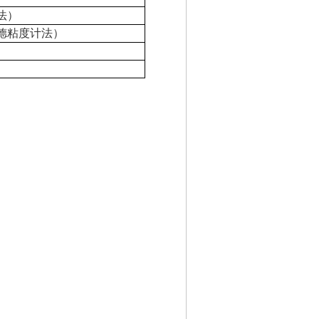
法）
德粘度计法）