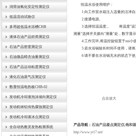
恒温水浴使用维护：
润滑油氧化安定性测定仪
1:向工作室水箱注入适量的洁净自
低温流动试验仪
2:接通电源。
武汉伊特仪器有限公司
3:选择恒温温度:。 将温度"设置
多用超低温水浴槽CHB
测量"选择开关拨向"测量"处，数字显
液体石油产品烃类测定仪
4:工作完毕,将温控旋钮置于zui小
石油产品密度测定仪
5:若水浴锅较长时间不使用，请将工
6:请不要在水浴锅无水的状态下使
石油微晶蜡含油量测定仪
石油产品运动粘度测定仪
液化石油蒸气压测定仪
数显恒温电热板CHB-02
发动机冷却液泡沫倾向测定仪
点击放大
发动机铸铝传热腐蚀测定仪
发动机冷却液冰点测定仪
产品导航：
石油产品凝点测定仪
,
饱和
全自动热敷灵发热检测系统
http://www.yt17.net/