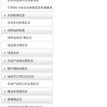
全自动温度特性测量系统
YT0060-10全自动热敷灵发热测量系
统
水泥检测仪器
水泥水化热测定仪
润滑油的检测
润滑油泡沫*测定仪
油品凝点测定仪
恒温水浴
石油产品倾点测定仪
铜片腐蚀试验仪
油品开口/闭口闪点仪
石油产品闭口闪点测定仪
燃油专用测试仪
蒸馏测定仪