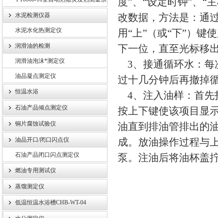
度”、“设定时钟”、“
统
水泥检测仪器
改数据，方法是：通过
水泥水化热测定仪
用“上”（或“下”）
润滑油的检测
下一位，直至光标移出
润滑油泡沫*测定仪
3、接通循环水：每
油品凝点测定仪
过十几分钟后再撤掉
恒温水浴
4、注入油样：首先打
石油产品倾点测定仪
按上下键使该项目显示
铜片腐蚀试验仪
油直到排油管排出的油
油品开口/闭口闪点仪
成。放油操作过程与
石油产品闭口闪点测定仪
泵。注油后将油杯盖
燃油专用测试仪
蒸馏测定仪
低温恒温水浴槽CHB-WT-04