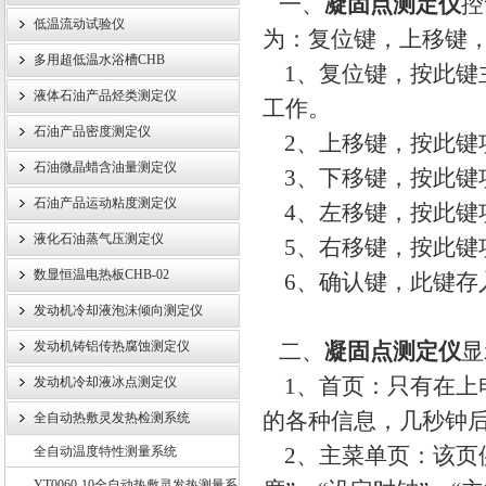
一、
凝固点测定仪
控
低温流动试验仪
为：复位键，上移键
武汉伊特仪器有限公司
多用超低温水浴槽CHB
1、复位键，按此键
液体石油产品烃类测定仪
工作。
石油产品密度测定仪
2、上移键，按此键
石油微晶蜡含油量测定仪
3、下移键，按此键
石油产品运动粘度测定仪
4、左移键，按此键
液化石油蒸气压测定仪
5、右移键，按此键
数显恒温电热板CHB-02
6、确认键，此键存
发动机冷却液泡沫倾向测定仪
发动机铸铝传热腐蚀测定仪
二、
凝固点测定仪
显
1、首页：只有在上
发动机冷却液冰点测定仪
的各种信息，几秒钟后
全自动热敷灵发热检测系统
2、主菜单页：该页
全自动温度特性测量系统
YT0060-10全自动热敷灵发热测量系