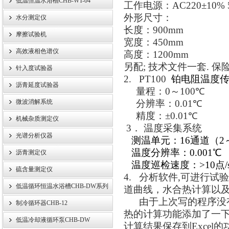
低温恒温水浴槽CHB-WT-04
工作电源：
AC220±10% 
外形尺寸：
水分测定仪
长度：
900mm
摩擦试验机
宽度：
450mm
高效液相色谱仪
高度：
1200mm
另配
;
技术文件一套
.
保
针入度试验器
2. PT100
铂电阻温度
沥青延度试验器
量程：
0
～
100
℃
微波消解系统
分辨率：
0.01
℃
精度：
±0.01
℃
机械杂质测定仪
3
．
温度采集系统
光谱分析仪器
测温单元：16通道（2
温度分辨率：0.001℃
沥青测定仪
温度巡检速度：>10点/
硫含量测定仪
4.
分析软件
,
可进行试验
低温循环恒温水浴槽CHB-DW系列
道曲线，水合热计算以
由于上次写的程序没
制冷循环器CHB-12
热的计算功能添加了一
低温冷却液循环泵CHB-DW
计算结果保存到
Excel
的