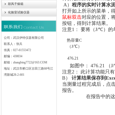
鼓风干燥箱
A）
程序的实时计算水
打开如上所示的菜单，
化验室试验仪器
鼠标双击
对应的位置，
按钮，得到计算结果。
注意
1
：
要将
（J/℃）
公司：武汉伊特仪器有限公司
热容量C
联系人：张兵
（J/℃）
传真：027-61553472
邮编：430034
476.21
邮箱：zhangbing7722@163.COM
如图中：
476.21
（J
地址：武汉市桥口区古田三路68号江
注意
2
：
此计算功能只有
湾新城28-2-601
B）
计算结果保存到
Exce
当测量过程完成后，点
报告。
在报告中的