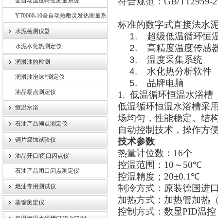
符合规范：
GB/T12959-2
全自动温度特性测量系统
YT0060-10全自动热敷灵发热测量系
标准的数字式直接法水
统
水泥检测仪器
1.
超级低温循环恒
水泥水化热测定仪
2.
高精度温度传感
3.
温度采集系统
润滑油的检测
4.
水化热分析软件
润滑油泡沫*测定仪
5.
品牌电脑
油品凝点测定仪
1.
低温循环恒温水浴槽
低温循环恒温水浴槽采
恒温水浴
场均匀，性能稳定。结
石油产品倾点测定仪
自动控制技术，操作方
铜片腐蚀试验仪
技术参数
热量计位数：
16
个
油品开口/闭口闪点仪
控温范围：
10
～
50
℃
石油产品闭口闪点测定仪
控温精度；
20±0.1
℃
燃油专用测试仪
制冷方式：原装德国进
加热方式：加热管加热
蒸馏测定仪
控制方式：数显
PID
温控