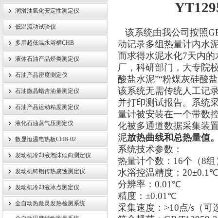
YT129
润滑油氧化安定性测定仪
低温流动试验仪
该系统由我公司按照
GB
武汉伊特仪器有限公司
动记录多组热量计内水
多用超低温水浴槽CHB
而求得水泥水化
7
天内的
液体石油产品烃类测定仪
厂，科研部门，大专院校
石油产品密度测定仪
酸盐水泥”“粉煤灰硅酸
该系统无需传统人工记
石油微晶蜡含油量测定仪
并打印测试报告。系统
石油产品运动粘度测定仪
量计被安装在一个带数
液化石油蒸气压测定仪
化被多通道数据采集装
泥
放热曲线和总热量值
数显恒温电热板CHB-02
系统技术参数：
发动机冷却液泡沫倾向测定仪
热量计个数：
16
个（
8
组
水浴控温精度；
20±0.1
发动机铸铝传热腐蚀测定仪
分辨率：
0.01
℃
发动机冷却液冰点测定仪
精度：
±0.01
℃
全自动热敷灵发热检测系统
采集速度：
>10
点
/s
（可