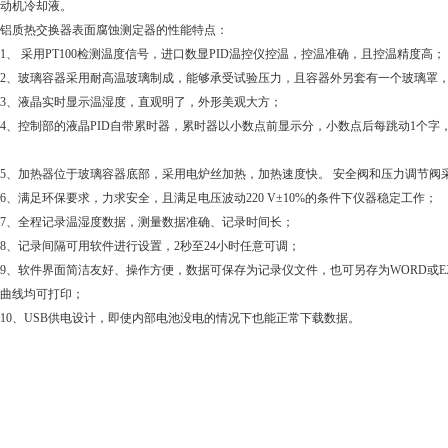
动机冷却液。
质热交换器表面腐蚀测定器的性能特点：
 采用PT100检测温度信号，进口数显PID温控仪控温，控温准确，且控温精度高；
、玻璃容器采用耐高温玻璃制成，能够承受试验压力，且容器外另套有一个玻璃罩，
、液晶实时显示温湿度，直观明了，外形美观大方；
控制部的液晶PID自带累时器，累时器以小数点前显示分，小数点后每跳动1个字，
加热器位于玻璃容器底部，采用电炉丝加热，加热速度快。 安全阀和压力调节阀采用
满足环保要求，力求安全，且满足电压波动220 V±10%的条件下仪器稳定工作；
、全程记录温湿度数据，测量数据准确、记录时间长；
记录间隔可用软件进行设置，2秒至24小时任意可调；
软件界面简洁友好、操作方便，数据可保存为记录仪文件，也可另存为WORD或EX
曲线均可打印；
、USB供电设计，即使内部电池没电的情况下也能正常下载数据。