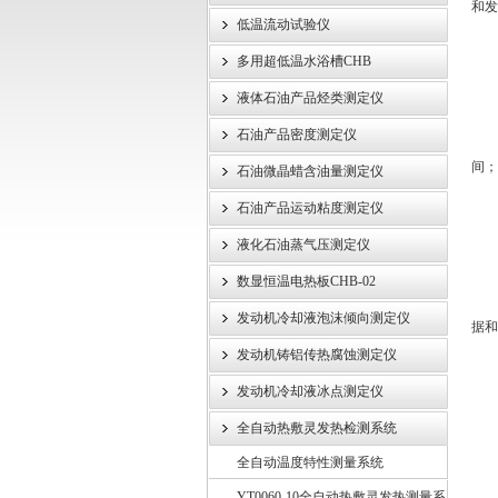
和发
低温流动试验仪
铝
武汉伊特仪器有限公司
1、
多用超低温水浴槽CHB
2
液体石油产品烃类测定仪
3
石油产品密度测定仪
4、
间；
石油微晶蜡含油量测定仪
5、
石油产品运动粘度测定仪
6、
液化石油蒸气压测定仪
7
8、
数显恒温电热板CHB-02
9、
发动机冷却液泡沫倾向测定仪
据和
10
发动机铸铝传热腐蚀测定仪
发动机冷却液冰点测定仪
全自动热敷灵发热检测系统
全自动温度特性测量系统
YT0060-10全自动热敷灵发热测量系