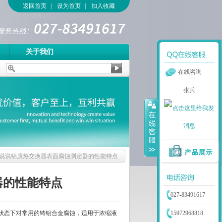
返回首页
|
设为首页
|
加入收藏
关于我们
在线咨询
张兵
说说铝质热交换器表面腐蚀测定器的性能特点
器的性能特点
027-83491617
状态下对常用的铸铝合金腐蚀，适用于浓缩液
15972968818