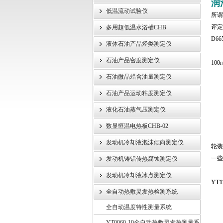
润
低温流动试验仪
所谓
武汉伊特仪器有限公司
评定
多用超低温水浴槽CHB
D66
液体石油产品烃类测定仪
石油产品密度测定仪
100r
锈
石油微晶蜡含油量测定仪
无
石油产品运动粘度测定仪
轻
液化石油蒸气压测定仪
中
严
数显恒温电热板CHB-02
水
发动机冷却液泡沫倾向测定仪
轮装
一些
发动机铸铝传热腐蚀测定仪
发动机冷却液冰点测定仪
YT
全自动热敷灵发热检测系统
全自动温度特性测量系统
YT0060-10全自动热敷灵发热测量系