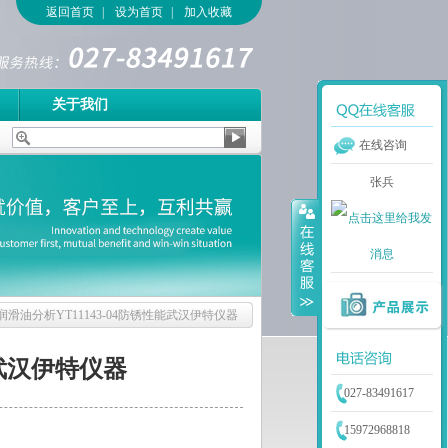
返回首页
|
设为首页
|
加入收藏
关于我们
在线咨询
张兵
润滑油分析YT11143-04防锈性能武汉伊特仪器
能武汉伊特仪器
027-83491617
15972968818