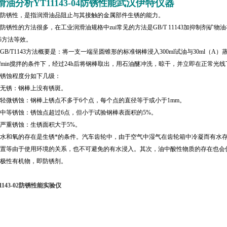
武汉伊特仪器
滑油分析
YT11143-04
防锈性能
防锈性，是指润滑油品阻止与其接触的金属部件生锈的能力。
防锈性的方法很多，在工业润滑油规格中zui常见的方法是
GB/T 11143
加抑制剂矿物油
5
方法等效。
GB/T1143
方法概要是：将一支一端呈圆锥形的标准钢棒浸入
300ml
试油与
30ml
（
A
）
/min
搅拌的条件下，经过
24h
后将钢棒取出，用石油醚冲洗，晾干，并立即在正常光线
蚀程度分如下几级：
锈：钢棒上没有锈斑。
微锈蚀：钢棒上锈点不多于
6
个点，每个点的直径等于或小于
1mm
。
等锈蚀：锈蚀点超过
6
点，但小于试验钢棒表面积的
5%
。
重锈蚀：生锈面积大于
5%
。
和氧的存在是生锈*的条件。汽车齿轮中，由于空气中湿气在齿轮箱中冷凝而有水存
置等由于使用环境的关系，也不可避免的有水浸入。其次，油中酸性物质的存在也会
极性有机物，即防锈剂。
11143-02防锈性能实验仪