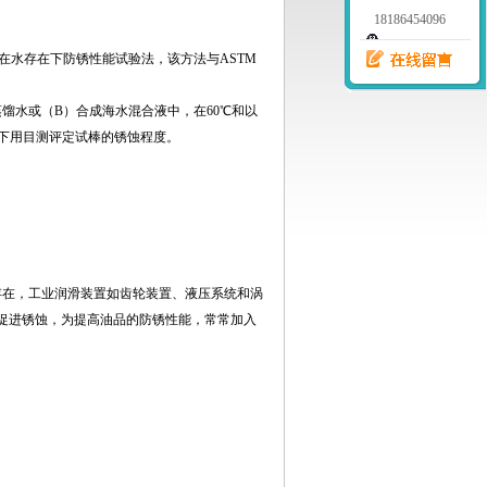
18186454096
在水存在下防锈性能试验法，该方法与
ASTM
蒸馏水或（
B
）合成海水混合液中，在
60
℃
和以
下用目测评定试棒的锈蚀程度。
在，工业润滑装置如齿轮装置、液压系统和涡
促进锈蚀，为提高油品的防锈性能，常常加入