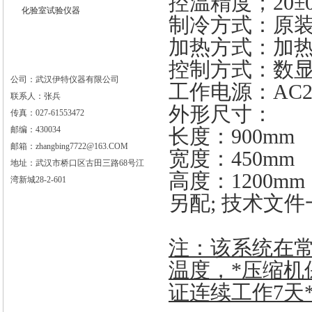
控温精度；
20±0
化验室试验仪器
制冷方式：原
加热方式：加
控制方式：数
公司：武汉伊特仪器有限公司
工作电源：
AC2
联系人：张兵
外形尺寸：
传真：027-61553472
邮编：430034
长度：
900mm
邮箱：zhangbing7722@163.COM
宽度：
450mm
地址：武汉市桥口区古田三路68号江
高度：
1200mm
湾新城28-2-601
另配
;
技术文件
注：该系统在
温度，*压缩机
证连续工作
7
天