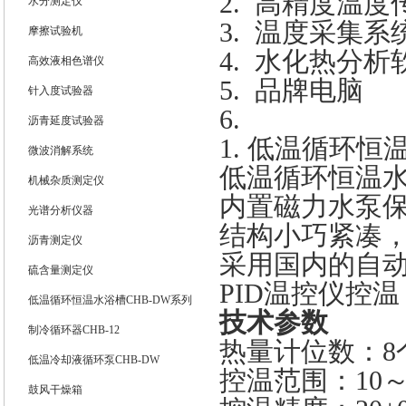
2.
高精度温度
水分测定仪
3.
温度采集系
摩擦试验机
4.
水化热分析
高效液相色谱仪
5.
品牌电脑
针入度试验器
6.
沥青延度试验器
1.
低温循环恒
微波消解系统
低温循环恒温
机械杂质测定仪
内置磁力水泵
光谱分析仪器
结构小巧紧凑
沥青测定仪
采用国内的自
硫含量测定仪
PID
温控仪控温
低温循环恒温水浴槽CHB-DW系列
技术参数
制冷循环器CHB-12
热量计位数：
8
低温冷却液循环泵CHB-DW
控温范围：
10
鼓风干燥箱