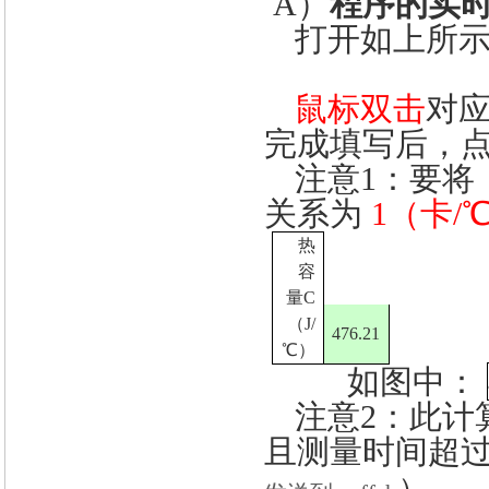
A）
程序的实
打开如上所
鼠标双击
对
完成填写后，
注意
1
：
要将
关系为
1
（卡/℃
热
容
量C
（J/
476.21
℃）
如图中：
注意
2
：
此计
且测量时间超