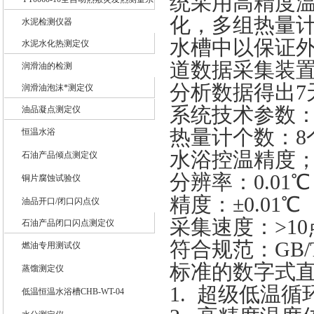
统采用高精度
化，多组热量
统
水泥检测仪器
水槽中以保证
水泥水化热测定仪
道数据采集装
润滑油的检测
分析数据得出
7
润滑油泡沫*测定仪
系统技术参数
油品凝点测定仪
热量计个数：
8
恒温水浴
水浴控温精度
石油产品倾点测定仪
分辨率：
0.01
℃
铜片腐蚀试验仪
精度：
±0.01
℃
油品开口/闭口闪点仪
采集速度：
>10
石油产品闭口闪点测定仪
符合规范：
GB/
燃油专用测试仪
标准的数字式
蒸馏测定仪
1.
超级低温循
低温恒温水浴槽CHB-WT-04