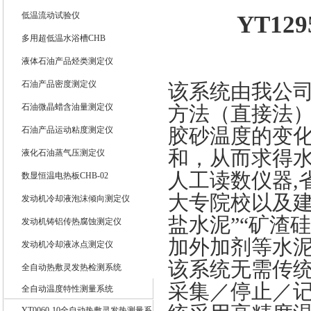
低温流动试验仪
YT129
武汉伊特仪器有限公司
多用超低温水浴槽CHB
液体石油产品烃类测定仪
石油产品密度测定仪
该系统由我公
石油微晶蜡含油量测定仪
方法
（
直接法
胶砂温度的变
石油产品运动粘度测定仪
和，从而求得
液化石油蒸气压测定仪
人工读数仪器
,
数显恒温电热板CHB-02
大专院校以及建
发动机冷却液泡沫倾向测定仪
盐水泥”“矿渣
发动机铸铝传热腐蚀测定仪
加外加剂等水泥
发动机冷却液冰点测定仪
该系统无需传
全自动热敷灵发热检测系统
采集／停止／
全自动温度特性测量系统
YT0060-10全自动热敷灵发热测量系